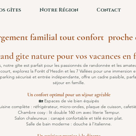
os gîtes
Notre Région
Contact
ergement familial tout confort proche 
and gite nature pour vos vacances en f
s, notre gîte est parfait pour les passionnés de randonnée et les amat
court, explorez la Forêt d’Hesdin et les 7 Vallées pour une immersion e
c parking sécurisé et entrée indépendante, offre un cadre paisible, pa
séjour en famille.
Un confort optimal pour un séjour agréable
🏡 Espaces de vie bien équipés
uisine complète : réfrigérateur, micro-ondes, plaque de cuisson, cafetiè
Chambre cosy : lit double 160 cm avec literie Tempur.
Salon chaleureux : canapé confortable et télé écran plat.
Salle de bain moderne : douche à l’italienne.