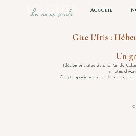
Accueil
N
Gite L'Iris : Héb
Un gr
Idéalement situé dans le Pas-de-Calai
minutes d’Azin
Ce gîte spacieux en rez-de-jardin, ave
C