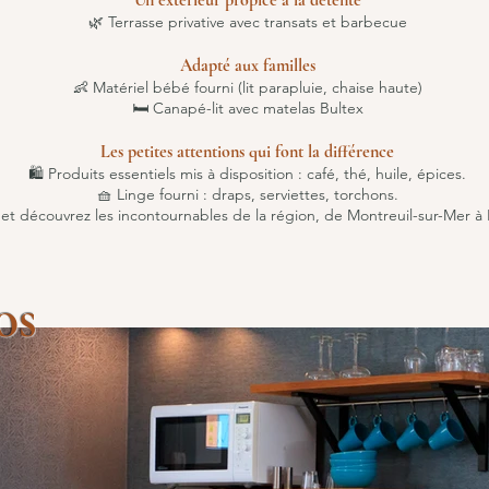
Un extérieur propice à la détente
🌿 Terrasse privative avec transats et barbecue
Adapté aux familles
👶 Matériel bébé fourni (lit parapluie, chaise haute)
🛏️ Canapé-lit avec matelas Bultex
Les petites attentions qui font la différence
🛍️ Produits essentiels mis à disposition : café, thé, huile, épices.
🧺 Linge fourni : draps, serviettes, torchons.
t découvrez les incontournables de la région, de Montreuil-sur-Mer à L
os