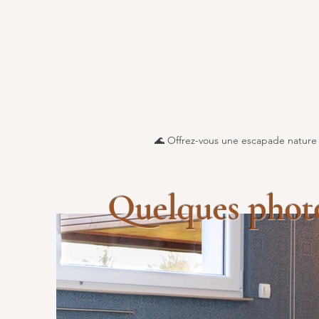
🌊 Offrez-vous une escapade nature e
Quelques phot