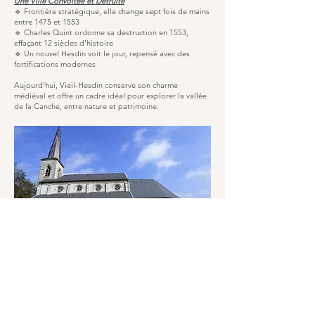
Une Ville Convoitée et Détruite
🔹 Frontière stratégique, elle change sept fois de mains
entre 1475 et 1553
🔹 Charles Quint ordonne sa destruction en 1553,
effaçant 12 siècles d’histoire
🔹 Un nouvel Hesdin voit le jour, repensé avec des
fortifications modernes
Aujourd’hui, Vieil-Hesdin conserve son charme
médiéval et offre un cadre idéal pour explorer la vallée
de la Canche, entre nature et patrimoine.
Mentions légales
Gîte du vieux Saule vôtre gîte
nature avec Spa dans l'hesdinois